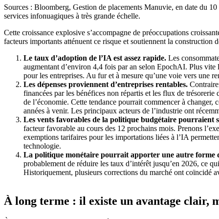
Sources : Bloomberg, Gestion de placements Manuvie, en date du 10 no
services infonuagiques à très grande échelle.
Cette croissance explosive s’accompagne de préoccupations croissante
facteurs importants atténuent ce risque et soutiennent la construction d
Le taux d’adoption de l’IA est assez rapide.
Les consommateur
augmentant d’environ 4,4 fois par an selon EpochAI. Plus vite l
pour les entreprises. Au fur et à mesure qu’une voie vers une ren
Les dépenses proviennent d’entreprises rentables.
Contrairem
financées par les bénéfices non répartis et les flux de trésoreri
de l’économie. Cette tendance pourrait commencer à changer, ce 
années à venir. Les principaux acteurs de l’industrie ont récem
Les vents favorables de la politique budgétaire pourraient s
facteur favorable au cours des 12 prochains mois. Prenons l’exe
exemptions tarifaires pour les importations liées à l’IA permette
technologie.
La politique monétaire pourrait apporter une autre forme de
probablement de réduire les taux d’intérêt jusqu’en 2026, ce qui
Historiquement, plusieurs corrections du marché ont coïncidé a
À long terme : il existe un avantage clair,