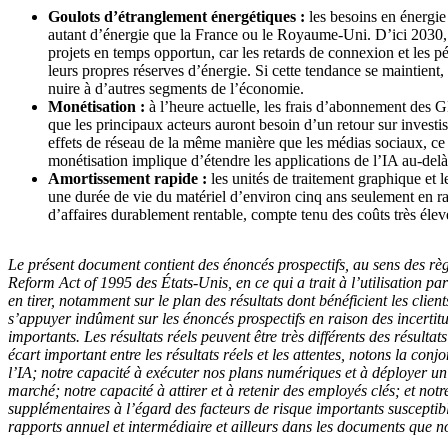
Goulots d’étranglement énergétiques :
les besoins en énergi
autant d’énergie que la France ou le Royaume-Uni. D’ici 2030, l’u
projets en temps opportun, car les retards de connexion et les
leurs propres réserves d’énergie. Si cette tendance se maintient
nuire à d’autres segments de l’économie.
Monétisation :
à l’heure actuelle, les frais d’abonnement des
GM
que les principaux acteurs auront besoin d’un retour sur investi
effets de réseau de la même manière que les médias sociaux, ce 
monétisation implique d’étendre les applications de l’IA au-delà
Amortissement rapide :
les unités de traitement graphique et 
une durée de vie du matériel d’environ cinq ans seulement en ra
d’affaires durablement rentable, compte tenu des coûts très éle
Le présent document contient des énoncés prospectifs, au sens des règl
Reform Act of 1995 des États-Unis, en ce qui a trait à l’utilisation p
en tirer, notamment sur le plan des résultats dont bénéficient les clien
s’appuyer indûment sur les énoncés prospectifs en raison des incertitu
importants. Les résultats réels peuvent être très différents des résul
écart important entre les résultats réels et les attentes, notons la c
l’IA; notre capacité à exécuter nos plans numériques et à déployer un j
marché; notre capacité à attirer et à retenir des employés clés; et not
supplémentaires à l’égard des facteurs de risque importants susceptible
rapports annuel et intermédiaire et ailleurs dans les documents que 