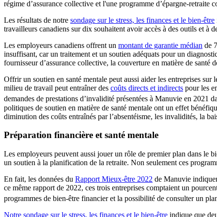
régime d’assurance collective et l'une programme d’épargne-retraite col
Les résultats de notre
sondage sur le stress, les finances et le bien-être
travailleurs canadiens sur dix souhaitent avoir accès à des outils et à
Les employeurs canadiens offrent un
montant de garantie médian
de 7
insuffisant, car un traitement et un soutien adéquats pour un diagnost
fournisseur d’assurance collective, la couverture en matière de santé
Offrir un soutien en santé mentale peut aussi aider les entreprises sur 
milieu de travail peut entraîner des
coûts directs et indirects
pour les em
demandes de prestations d’invalidité présentées à Manuvie en 2021 da
politiques de soutien en matière de santé mentale ont un effet bénéfiq
diminution des coûts entraînés par l’absentéisme, les invalidités, la ba
Préparation financière et santé mentale
Les employeurs peuvent aussi jouer un rôle de premier plan dans le bi
un soutien à la planification de la retraite. Non seulement ces progr
En fait, les données du
Rapport Mieux-être 2022
de Manuvie indiquent 
ce même rapport de 2022, ces trois entreprises comptaient un pourcentag
programmes de bien-être financier et la possibilité de consulter un plan
Notre sondage sur le stress, les finances et le bien-être
indique que deux