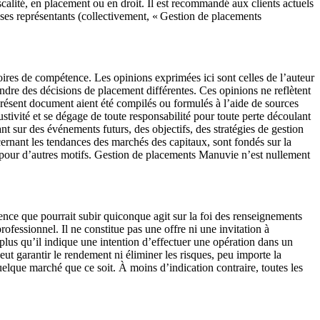
scalité, en placement ou en droit. Il est recommandé aux clients actuels
i ses représentants (collectivement, « Gestion de placements
toires de compétence. Les opinions exprimées ici sont celles de l’auteur
ndre des décisions de placement différentes. Ces opinions ne reflètent
présent document aient été compilés ou formulés à l’aide de sources
stivité et se dégage de toute responsabilité pour toute perte découlant
 sur des événements futurs, des objectifs, des stratégies de gestion
cernant les tendances des marchés des capitaux, sont fondés sur la
 pour d’autres motifs. Gestion de placements Manuvie n’est nullement
ce que pourrait subir quiconque agit sur la foi des renseignements
fessionnel. Il ne constitue pas une offre ni une invitation à
lus qu’il indique une intention d’effectuer une opération dans un
 garantir le rendement ni éliminer les risques, peu importe la
quelque marché que ce soit. À moins d’indication contraire, toutes les