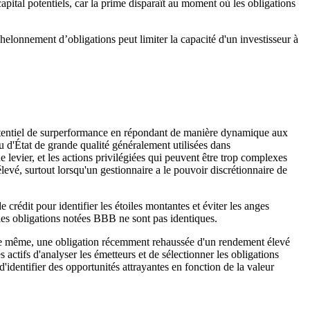
pital potentiels, car la prime disparaît au moment où les obligations
chelonnement d’obligations peut limiter la capacité d'un investisseur à
n potentiel de surperformance en répondant de manière dynamique aux
u d'État de grande qualité généralement utilisées dans
 levier, et les actions privilégiées qui peuvent être trop complexes
levé, surtout lorsqu'un gestionnaire a le pouvoir discrétionnaire de
crédit pour identifier les étoiles montantes et éviter les anges
 les obligations notées BBB ne sont pas identiques.
t. De même, une obligation récemment rehaussée d'un rendement élevé
actifs d'analyser les émetteurs et de sélectionner les obligations
'identifier des opportunités attrayantes en fonction de la valeur