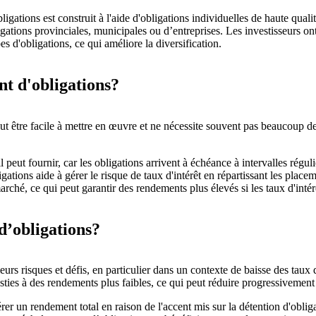
gations est construit à l'aide d'obligations individuelles de haute quali
tions provinciales, municipales ou d’entreprises. Les investisseurs ont l
s d'obligations, ce qui améliore la diversification.
nt d'obligations?
être facile à mettre en œuvre et ne nécessite souvent pas beaucoup de ge
'il peut fournir, car les obligations arrivent à échéance à intervalles régu
tions aide à gérer le risque de taux d'intérêt en répartissant les place
marché, ce qui peut garantir des rendements plus élevés si les taux d'int
d’obligations?
rs risques et défis, en particulier dans un contexte de baisse des taux d'
ties à des rendements plus faibles, ce qui peut réduire progressivement l
r un rendement total en raison de l'accent mis sur la détention d'obliga