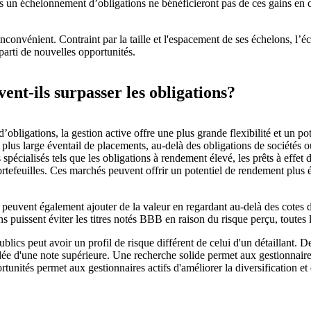
 un échelonnement d’obligations ne bénéficieront pas de ces gains en ca
nconvénient. Contraint par la taille et l'espacement de ses échelons, l’é
 parti de nouvelles opportunités.
ent-ils surpasser les obligations?
d’obligations, la gestion active offre une plus grande flexibilité et u
plus large éventail de placements, au-delà des obligations de sociétés o
cialisés tels que les obligations à rendement élevé, les prêts à effet de
portefeuilles. Ces marchés peuvent offrir un potentiel de rendement plus é
peuvent également ajouter de la valeur en regardant au-delà des cotes de 
 puissent éviter les titres notés BBB en raison du risque perçu, toutes
blics peut avoir un profil de risque différent de celui d'un détaillan
ée d'une note supérieure. Une recherche solide permet aux gestionnaires 
unités permet aux gestionnaires actifs d'améliorer la diversification et d