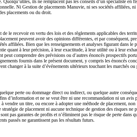
 Quoiqu’utiles, ils ne remplacent pas les conseils d’un spécialiste en fi
ersonnelle. Ni Gestion de placements Manuvie, ni ses sociétés affiliées, n
 des placements ou du droit.
 de le recevoir en vertu des lois et des règlements applicables des terri
lacement peuvent avoir des opinions différentes, et par conséquent, pre
és affiliées. Bien que les renseignements et analyses figurant dans le 
quant à leur précision, à leur exactitude, à leur utilité ou à leur exhau
t peut comprendre des prévisions ou d’autres énoncés prospectifs portant
seignements fournis dans le présent document, y compris les énoncés con
vent changer à la suite d’événements ultérieurs touchant les marchés ou
elque perte ou dommage direct ou indirect, ou quelque autre conséquen
s d’information et ne se veut être ni une recommandation ni un avis pro
à vendre un titre, ou encore à adopter une méthode de placement, non p
ratégie de placement ni aucune technique de gestion des risques ne peut
e sont pas garantes de profits et n’éliminent pas le risque de perte dans 
 passés ne garantissent pas les résultats futurs.