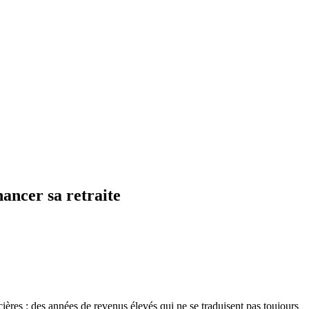
nancer sa retraite
ères : des années de revenus élevés qui ne se traduisent pas toujours