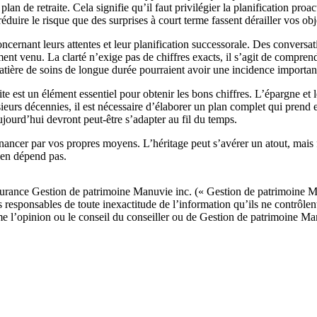
n de retraite. Cela signifie qu’il faut privilégier la planification proac
éduire le risque que des surprises à court terme fassent dérailler vos obj
cernant leurs attentes et leur planification successorale. Des conversati
ment venu. La clarté n’exige pas de chiffres exacts, il s’agit de compren
matière de soins de longue durée pourraient avoir une incidence important
raite est un élément essentiel pour obtenir les bons chiffres. L’épargne et
sieurs décennies, il est nécessaire d’élaborer un plan complet qui prend 
aujourd’hui devront peut-être s’adapter au fil du temps.
inancer par vos propres moyens. L’héritage peut s’avérer un atout, mais f
’en dépend pas.
surance Gestion de patrimoine Manuvie inc. (« Gestion de patrimoine M
s responsables de toute inexactitude de l’information qu’ils ne contrôle
omme l’opinion ou le conseil du conseiller ou de Gestion de patrimoine