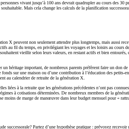
e personnes vivant jusqu’à 100 ans devrait quadrupler au cours des 30 p
uhaitable. Mais cela change les calculs de la planification successorale
ation X peuvent non seulement attendre plus longtemps, mais aussi rece
fs au fil du temps, en privilégiant les voyages et les loisirs au cours 
ouhaitent vieillir selon leurs valeurs, en restant actifs et bien entourés
r un héritage important, de nombreux parents préfèrent faire un don de le
e fonds sur une maison ou d’une contribution à l’éducation des petits-e
ent au calendrier de retraite de la génération X.
elles liées à la retraite que les générations précédentes n’ont pas connu
 régimes à cotisations déterminées. De nombreux membres de la générati
aisse moins de marge de manœuvre dans leur budget mensuel pour « rattra
ude successorale? Partez d’une hypothèse pratique : prévoyez recevoir m