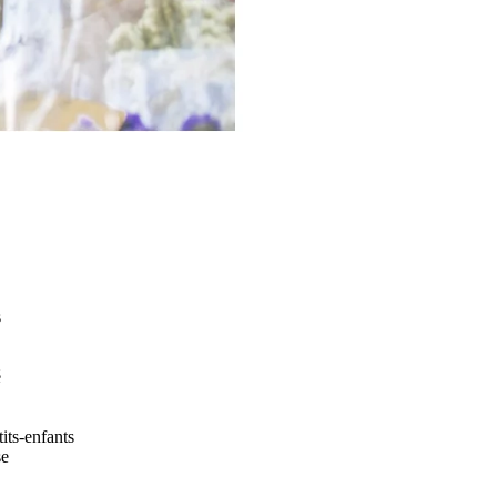
s
é
its-enfants
se