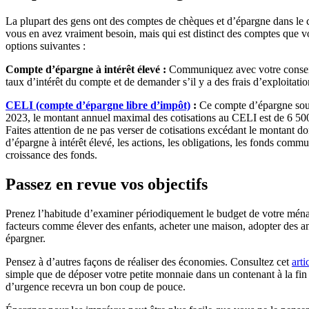
La plupart des gens ont des comptes de chèques et d’épargne dans le c
vous en avez vraiment besoin, mais qui est distinct des comptes que v
options suivantes :
Compte d’épargne à intérêt élevé :
Communiquez avec votre conseille
taux d’intérêt du compte et de demander s’il y a des frais d’exploitation
CELI (compte d’épargne libre d’impôt)
:
Ce compte d’épargne soupl
2023, le montant annuel maximal des cotisations au CELI est de 6 500 
Faites attention de ne pas verser de cotisations excédant le montant 
d’épargne à intérêt élevé, les actions, les obligations, les fonds commun
croissance des fonds.
Passez en revue vos objectifs
Prenez l’habitude d’examiner périodiquement le budget de votre ménag
facteurs comme élever des enfants, acheter une maison, adopter des an
épargner.
Pensez à d’autres façons de réaliser des économies. Consultez cet
arti
simple que de déposer votre petite monnaie dans un contenant à la fin d
d’urgence recevra un bon coup de pouce.