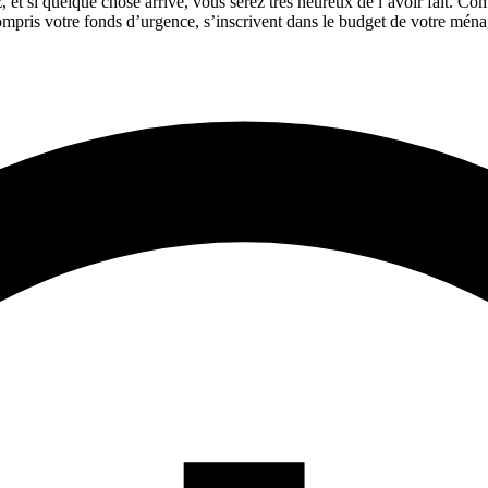
 et si quelque chose arrive, vous serez très heureux de l’avoir fait. Comm
compris votre fonds d’urgence, s’inscrivent dans le budget de votre ména