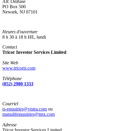
Att: OnBase
PO Box 500
Newark, NJ 07101
Heures d'ouverture
8 h 30 à 18 h HE, lundi
Contact
Tricor Investor Services Limited
Site Web
www.tricoris.com
Téléphone
(852) 2980 1333
Courriel
is-enquiries@vistra.com
ou
manulifeinquiries@tmx.com
Adresse
Tricor Investor Services Limited