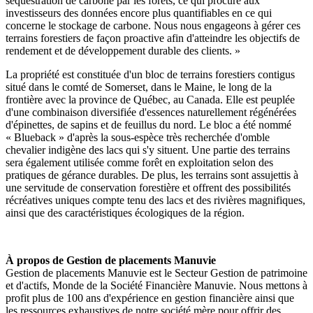
séquestration de carbone par les forêts, ce qui procure aux
investisseurs des données encore plus quantifiables en ce qui
concerne le stockage de carbone. Nous nous engageons à gérer ces
terrains forestiers de façon proactive afin d'atteindre les objectifs de
rendement et de développement durable des clients. »
La propriété est constituée d'un bloc de terrains forestiers contigus
situé dans le comté de Somerset, dans le Maine, le long de la
frontière avec la province de Québec, au Canada. Elle est peuplée
d'une combinaison diversifiée d'essences naturellement régénérées
d'épinettes, de sapins et de feuillus du nord. Le bloc a été nommé
« Blueback » d'après la sous-espèce très recherchée d'omble
chevalier indigène des lacs qui s'y situent. Une partie des terrains
sera également utilisée comme forêt en exploitation selon des
pratiques de gérance durables. De plus, les terrains sont assujettis à
une servitude de conservation forestière et offrent des possibilités
récréatives uniques compte tenu des lacs et des rivières magnifiques,
ainsi que des caractéristiques écologiques de la région.
À propos de Gestion de placements Manuvie
Gestion de placements Manuvie est le Secteur Gestion de patrimoine
et d'actifs, Monde de la Société Financière Manuvie. Nous mettons à
profit plus de 100 ans d'expérience en gestion financière ainsi que
les ressources exhaustives de notre société mère pour offrir des