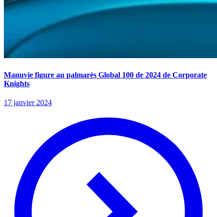
Manuvie figure au palmarès Global 100 de 2024 de Corporate
Knights
17 janvier 2024