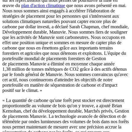
sur les répercussions qui nous permet de poursuivre la mise en
œuvre du
plan d'action climatique
que nous avons présenté en mai.
Nous nous sommes ainsi engagés à accélérer l'élaboration de
stratégies de placement pour les personnes qui s'intéressent aux
solutions climatiques naturelles pouvant capter encore plus de
carbone par dollar investi, a déclaré Sarah Chapman, chef mondiale,
Développement durable, Manuvie. Nous sommes fiers de souligner
que les activités de Manuvie sont carboneutres. Nous occupons en
effet une position unique et sommes en mesure de capter plus de
carbone que nous en émettons grâce aux importants terrains
forestiers et agricoles que nous détenons et exploitons. L'équipe du
portefeuille mondial de placements forestiers de Gestion
de placements Manuvie a éliminé en moyenne chaque année
1,38 million de tonnes métriques de CO2 grâce à des actifs détenus
par le fonds général de Manuvie. Nous sommes convaincus qu'avec
cet actif, nous continuerons d'atteindre les objectifs de notre
portefeuille en matière de séquestration de carbone et d'impact
positif sur le climat. »
« La quantité de carbone qu'une forêt peut stocker est directement
proportionnelle au volume de bois qu'on y trouve, a ajouté Brian
Kernohan, chef du développement durable, Marchés privés, Gestion
de placements Manuvie. La technologie avancée de détection et de
télémétrie par ondes lumineuses des volumes de bois dans nos forêts
nous permet maintenant de mesurer avec une précision accrue la