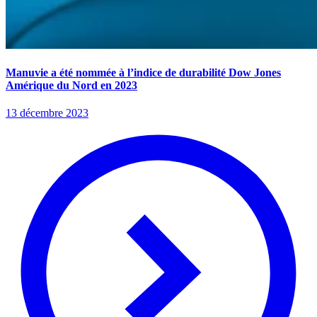
Manuvie a été nommée à l’indice de durabilité Dow Jones
Amérique du Nord en 2023
13 décembre 2023