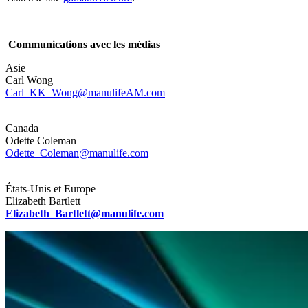
Communications avec les médias
Asie
Carl Wong
Carl_KK_Wong@manulifeAM.com
Canada
Odette Coleman
Odette_Coleman@manulife.com
États-Unis et Europe
Elizabeth Bartlett
Elizabeth_Bartlett@manulife.com