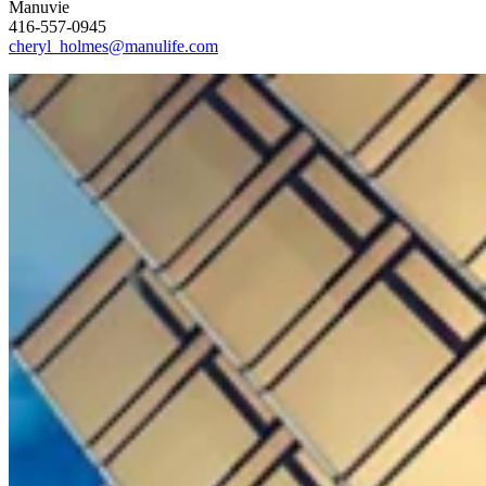
Manuvie
416-557-0945
cheryl_holmes@manulife.com