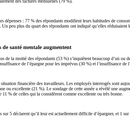
paiement des factures mensuelles (79 %).
urs dépenses : 77 % des répondants modifient leurs habitudes de consomm
s. Un peu plus du quart des répondants ont indiqué qu’elles réduisaient 
es de santé mentale augmentent
lus de la moitié des répondants (53 %) s’inquiètent beaucoup d’un ou de
nsuffisance de l’épargne pour les imprévus (30 %) et l’insuffisance de l
ituation financière des travailleurs. Les employés interrogés sont aujou
onne ou excellente (21 %). Le sondage de cette année a révélé une aug
e 11 % de celles qui la considèrent comme excellente ou très bonne.
 sur 5 déclarent qu’il leur est actuellement difficile d’épargner, et 1 s