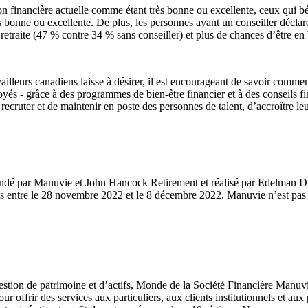
 financière actuelle comme étant très bonne ou excellente, ceux qui bén
ès bonne ou excellente. De plus, les personnes ayant un conseiller décla
r retraite (47 % contre 34 % sans conseiller) et plus de chances d’être 
vailleurs canadiens laisse à désirer, il est encourageant de savoir com
 - grâce à des programmes de bien-être financier et à des conseils financ
ecruter et de maintenir en poste des personnes de talent, d’accroître leur
mmandé par Manuvie et John Hancock Retirement et réalisé par Edelman D
is entre le 28 novembre 2022 et le 8 décembre 2022. Manuvie n’est pas a
ion de patrimoine et d’actifs, Monde de la Société Financière Manuvie
ur offrir des services aux particuliers, aux clients institutionnels et au