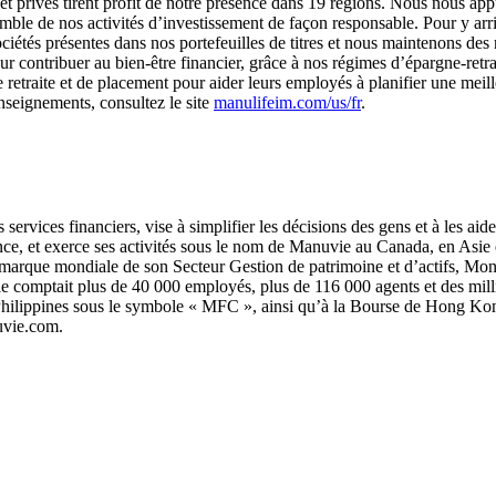
s et privés tirent profit de notre présence dans 19 régions. Nous nous ap
le de nos activités d’investissement de façon responsable. Pour y arri
ciétés présentes dans nos portefeuilles de titres et nous maintenons de
r contribuer au bien-être financier, grâce à nos régimes d’épargne-retr
etraite et de placement pour aider leurs employés à planifier une meilleu
enseignements, consultez le site
manulifeim.com/us/fr
.
services financiers, vise à simplifier les décisions des gens et à les ai
rance, et exerce ses activités sous le nom de Manuvie au Canada, en Asi
arque mondiale de son Secteur Gestion de patrimoine et d’actifs, Monde, e
le comptait plus de 40 000 employés, plus de 116 000 agents et des millie
 Philippines sous le symbole « MFC », ainsi qu’à la Bourse de Hong Kon
nuvie.com.