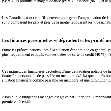
(98 %), les produits ménagers de base (89 %), l’essence (86 %) et le 
Les Canadiens font ce qu’ils peuvent pour gérer l’augmentation de le
sur 3 comparent les prix et près de la moitié repoussent les gros achat
Les finances personnelles se dégradent et les problèm
Outre les préoccupations liées à la situation économique en général, p
plus fréquemment évoqués sont les dettes de carte de crédit (40 %), l’i
Ces inquiétudes financières découlent d’une dégradation notable de la s
financière personnelle de passable ou médiocre (40 %) que de très b
situation financière comme passable ou médiocre, et une diminution d
Alors que le budget des ménages est grevé par l’inflation, 2 répondants
première nécessité.