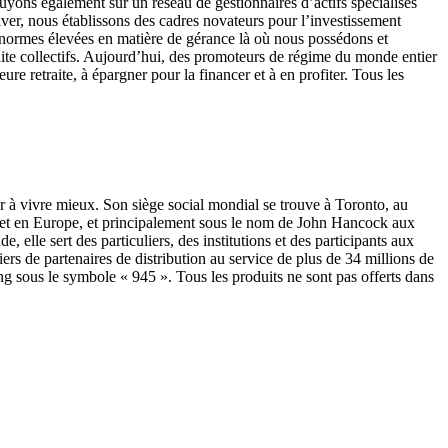
puyons également sur un réseau de gestionnaires d’actifs spécialisés
ver, nous établissons des cadres novateurs pour l’investissement
s normes élevées en matière de gérance là où nous possédons et
aite collectifs. Aujourd’hui, des promoteurs de régime du monde entier
re retraite, à épargner pour la financer et à en profiter. Tous les
der à vivre mieux. Son siège social mondial se trouve à Toronto, au
e et en Europe, et principalement sous le nom de John Hancock aux
lle sert des particuliers, des institutions et des participants aux
rs de partenaires de distribution au service de plus de 34 millions de
g sous le symbole « 945 ». Tous les produits ne sont pas offerts dans