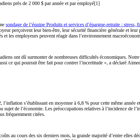
adiens près de 2 000 $ par année et par employé[1]
ème
sondage de l’équipe Produits et services d’épargne-retraite : stress, 
yeur perçoivent leur bien-être, leur sécurité financière générale et leur p
yés et les employeurs peuvent réagir dans l’environnement macroéconom
anadiens ont dû surmonter de nombreuses difficultés économiques. Notr
aussi ce qui pourrait être fait pour contrer l’incertitude », a déclaré Ai
 l’inflation s’établissant en moyenne à 6,8 % pour cette même année et 
 sujet de l’économie. Les préoccupations relatives à l’incidence de l’inf
lus fréquemment citées.
oûts au cours des six derniers mois, la grande majorité d’entre elles dé