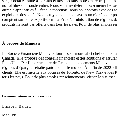
siège social est situé à Toronto et nos spécialistes des marchés public
non affiliés du monde entier. Nous sommes déterminés à mener l’ensemb
durable applicables à l’échelle mondiale, nous collaborons avec des so
exploitons des actifs. Nous croyons que nous avons un rôle à jouer pou
comptent sur notre expertise en matière d’administration de régimes de r
produits ne sont pas offerts dans tous les pays. Pour de plus amples r
À propos de Manuvie
La Société Financière Manuvie, fournisseur mondial et chef de file des 
Canada. Elle propose des conseils financiers et des solutions d’assu
États-Unis. Par l’intermédiaire de Gestion de placements Manuvie, la m
régimes d’épargne-retraite partout dans le monde. À la fin de 2022, el
clients. Elle est inscrite aux bourses de Toronto, de New York et des
tous les pays. Pour de plus amples renseignements, visitez le site ma
Communications avec les médias
Elizabeth Bartlett
Manuvie