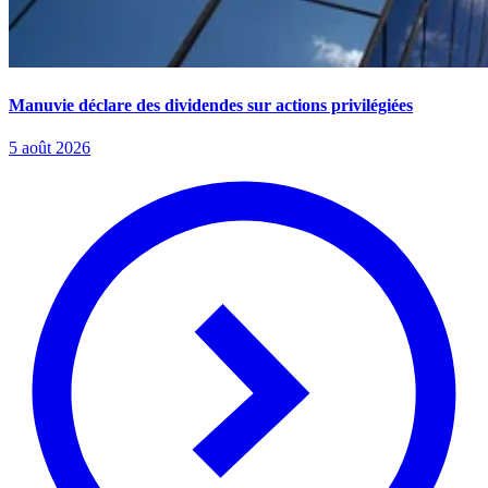
Manuvie déclare des dividendes sur actions privilégiées
5 août 2026