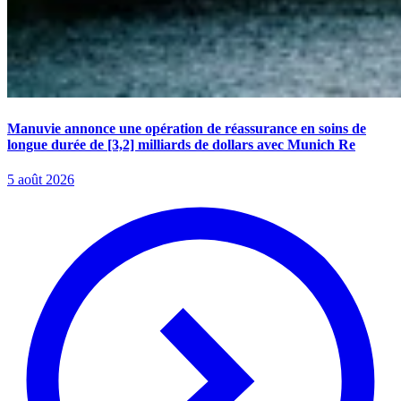
Manuvie annonce une opération de réassurance en soins de
longue durée de [3,2] milliards de dollars avec Munich Re
5 août 2026