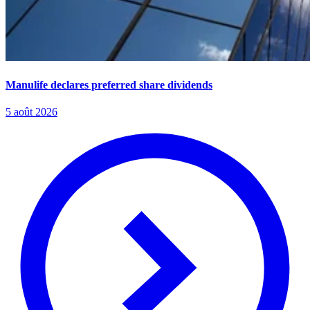
Manulife declares preferred share dividends
5 août 2026