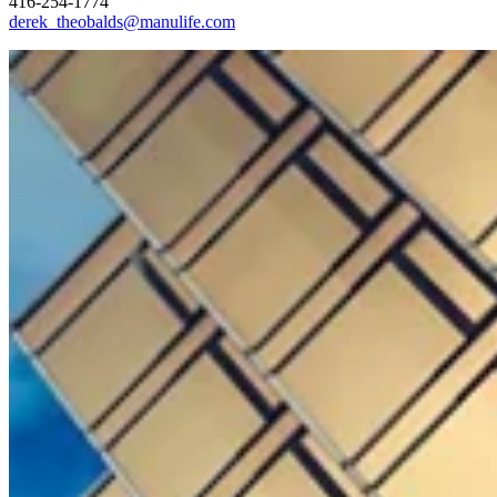
416-254-1774
derek_theobalds@manulife.com