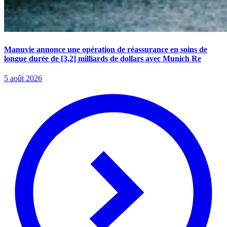
Manuvie annonce une opération de réassurance en soins de
longue durée de [3,2] milliards de dollars avec Munich Re
5 août 2026