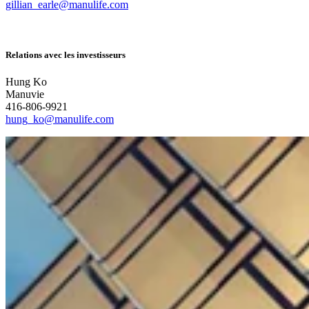
gillian_earle@manulife.com
Relations avec les investisseurs
Hung Ko
Manuvie
416-806-9921
hung_ko@manulife.com