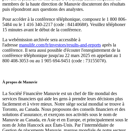
membres de la haute direction de Manuvie discuteront des résultats
puis répondront aux questions des analystes.
Pour accéder à la conférence téléphonique, composez le 1 800 806-
5484 ou le 1 416 340-2217 (code : 8414068#). Veuillez téléphoner
15 minutes avant le début de la conférence.
La webémission archivée sera accessible à
l'adresse
manulife.com/fr/investors/results-and-reports
après la
conférence. Il sera aussi possible d'écouter l'enregistrement de la
conférence téléphonique jusqu'au 22 mars 2025 en appelant au 1
800 408-3053 ou au 1 905 694-9451 (code : 7315507#).
À propos de Manuvie
La Société Financière Manuvie est un chef de file mondial des
services financ
iers qui aide les gens à prendre leurs décisions plus
facilement et à vivre mieux. Notre siège social mondial se trouve à
Toronto, au Canada. Nous proposons des conseils financiers et des
solutions d’assurance, et exerçons nos activités sous le nom de
Manuvie au Canada, en Asie et en Europe, et principalement sous le
nom de John Hancock aux États-Unis. Par l’intermédiaire de
Gestion de placements Manuvie, marque mondiale de notre secteur