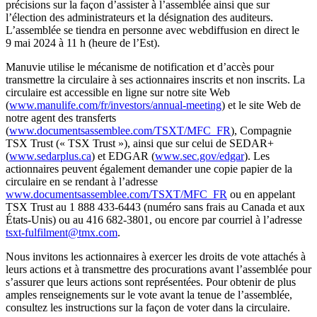
précisions sur la façon d’assister à l’assemblée ainsi que sur
l’élection des administrateurs et la désignation des auditeurs.
L’assemblée se tiendra en personne avec webdiffusion en direct le
9 mai 2024 à 11 h (heure de l’Est).
Manuvie utilise le mécanisme de notification et d’accès pour
transmettre la circulaire à ses actionnaires inscrits et non inscrits. La
circulaire est accessible en ligne sur notre site Web
(
www.manulife.com/fr/investors/annual-meeting
) et le site Web de
notre agent des transferts
(
www.documentsassemblee.com/TSXT/MFC_FR
), Compagnie
TSX Trust (« TSX Trust »), ainsi que sur celui de SEDAR+
(
www.sedarplus.ca
) et EDGAR (
www.sec.gov/edgar
). Les
actionnaires peuvent également demander une copie papier de la
circulaire en se rendant à l’adresse
www.documentsassemblee.com/TSXT/MFC_FR
ou en appelant
TSX Trust au 1 888 433-6443 (numéro sans frais au Canada et aux
États-Unis) ou au 416 682-3801, ou encore par courriel à l’adresse
tsxt-fulfilment@tmx.com
.
Nous invitons les actionnaires à exercer les droits de vote attachés à
leurs actions et à transmettre des procurations avant l’assemblée pour
s’assurer que leurs actions sont représentées. Pour obtenir de plus
amples renseignements sur le vote avant la tenue de l’assemblée,
consultez les instructions sur la façon de voter dans la circulaire.