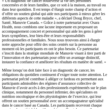
« Un diagnostic de cancer bouleverse la vie des personnes
concernées et de leurs familles, que ce soit à la maison, au travail ou
dans leur quotidien. Il est temps d’élargir notre champ d’action et
d’offrir un soutien global qui aide nos participants à mieux gérer les
différents aspects de cette maladie », a déclaré Doug Bryce, chef,
Santé, Manuvie Canada. « Grâce à notre partenariat avec Osara
Health, nous comblons une lacune importante en proposant un
accompagnement concret et personnalisé qui aide les gens à gérer
leurs symptômes, leur bien-être et leurs responsabilités
professionnelles et familiales. Nous nous trouvons ainsi à élargir
notre approche pour offrir des soins centrés sur la personne au
moment où les participants en ont le plus besoin. Ce partenariat
s’inscrit dans la stratégie mondiale de Manuvie visant à tirer parti de
l’innovation et des partenariats pour offrir un avantage distinctif,
instaurer la confiance et améliorer les résultats en matière de santé. »
Même lorsqu’on doit faire face à un diagnostic de cancer, les
obligations du quotidien continuent d’exiger toute notre attention. Le
partenariat précité contribue à alléger ce fardeau en permettant aux
participants admissibles des régimes d’assurance collective de
Manuvie d’avoir accès à des professionnels expérimentés sur le plan
clinique, notamment du personnel infirmier, des spécialistes en
nutrition oncologique et des physiologistes de l’exercice, qui leur
offrent un soutien personnalisé avec un accompagnateur spécialisé
dans le cancer basé au Canada. Les participants recevront chaque