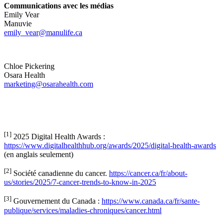
Communications avec les médias
Emily Vear
Manuvie
emily_vear@manulife.ca
Chloe Pickering
Osara Health
marketing@osarahealth.com
[1]
2025 Digital Health Awards :
https://www.digitalhealthhub.org/awards/2025/digital-health-awards
(en anglais seulement)
[2]
Société canadienne du cancer.
https://cancer.ca/fr/about-
us/stories/2025/7-cancer-trends-to-know-in-2025
[3]
Gouvernement du Canada :
https://www.canada.ca/fr/sante-
publique/services/maladies-chroniques/cancer.html