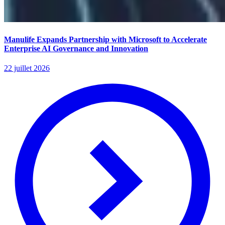
Manulife Expands Partnership with Microsoft to Accelerate
Enterprise AI Governance and Innovation
22 juillet 2026