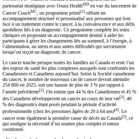
MD
partenariat stratégique avec Osara Health
en vue du lancement de
MC
[1]
Cancer Coach
, un programme primé
offrant un
accompagnement structuré et personnalisé aux personnes qui font
face à un traitement contre le cancer, à la convalescence et aux défis
quotidiens liés à un diagnostic. Ce programme complète les soins
cliniques en proposant un accompagnement destiné à aider les
participants à gérer les changements liés au sommeil, à l’énergie, à
l’alimentation, au stress et aux autres difficultés qui surviennent
lorsqu’on reçoit un diagnostic de cancer.
Le cancer touche presque toutes les familles au Canada et reste l’un
des enjeux de santé les plus complexes auxquels sont confrontés les
Canadiennes et Canadiens aujourd’hui. Selon la Société canadienne
du cancer, le nombre de nouveaux cas de cancer devrait atteindre
254 800 en 2025, soit une hausse de plus de 3 % par rapport à
[2]
l’année précédente
. On estime que 44 % des Canadiennes et 45 %
[3]
des Canadiens développeront un cancer au cours de leur vie
, 40
% des diagnostics étant posés pendant la période d’activité
[4]
professionnelle (chez les personnes âgées de 20 à 64 ans)
. Le
[5]
cancer reste également la première cause de décès au Canada
, ce
qui souligne la nécessité d’un soutien plus complet et mieux
coordonné.