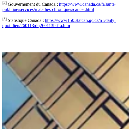
[4]
Gouvernement du Canada :
https://www.canada.ca/fr/sante-
publique/services/maladies-chroniques/cancer.html
[5]
Statistique Canada :
https://www150.statcan.gc.ca/n1/daily-
quotidien/260113/dq260113b-fra.htm